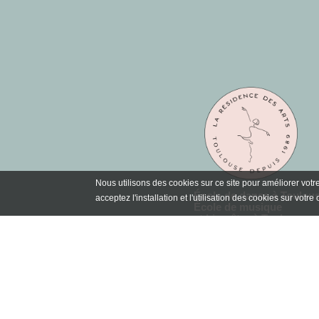
Nous utilisons des cookies sur ce site pour améliorer votre 
École de danse à Toulou
acceptez l'installation et l'utilisation des cookies sur votre 
École de musique
et bien-être à Toulouse
100 avenue Raymond Nav
31500 TOULOUSE
Tél. :
05 61 80 60 40
Du lundi au vendredi
de 16h30 à 19h30
Le samedi de 10h30 à 15h