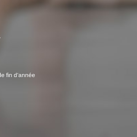
r
e fin d’année