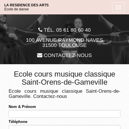
Aller
LA RESIDENCE DES ARTS
Toggl
au
Ecole de danse
navig
contenu
principal
TÉL. 05 61 80 60 40
100 AVENUE RAYMOND NAVES
31500 TOULOUSE
CONTACTEZ-NOUS
Ecole cours musique classique
Saint-Orens-de-Gameville
Ecole cours musique classique Saint-Orens-de-
Gameville.
Contactez-nous
Nom & Prénom
Téléphone