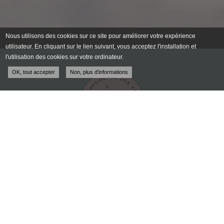
Nous utilisons des cookies sur ce site pour améliorer votre expérience
utilisateur. En cliquant sur le lien suivant, vous acceptez l'installation et
l'utilisation des cookies sur votre ordinateur.
OK, tout accepter
Non, plus d'informations
École de danse à Toulouse
École de musique
et bien-être à Toulouse
100 avenue Raymond Naves
31500 TOULOUSE
Tél. :
05 61 80 60 40
Du lundi au vendredi
de 16h30 à 19h30