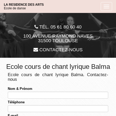
Aller
LA RESIDENCE DES ARTS
Toggl
au
Ecole de danse
navig
contenu
principal
TÉL. 05 61 80 60 40
100 AVENUE RAYMOND NAVES
31500 TOULOUSE
CONTACTEZ-NOUS
Ecole cours de chant lyrique Balma
Ecole cours de chant lyrique Balma.
Contactez-
nous
Nom & Prénom
Téléphone
E-mail